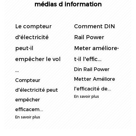
médias d information
DIN Rail Energy
Quels sont les
Metter vs.
points clés de la
d
-
Metter d'énergie
nouvelle norme
p
tradit...
po...
e
Dans les scénarios
Dans le domaine
..
industriels, il
de la mesure
existe des
d'énergie, de
d
différences...
nouvelles...
En savoir plus
En savoir plus
e
E