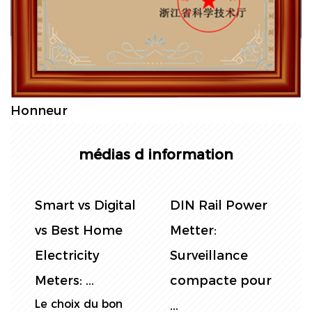
Honneur
médias d information
l
Smart vs Digital
DIN Rail Power
C
vs Best Home
Metter:
Electricity
Surveillance
d
Meters: ...
compacte pour
D
Le choix du bon
M
...