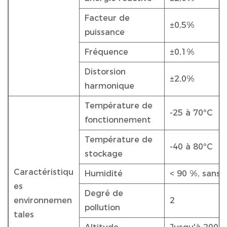
Facteur de
±0,5%
puissance
Fréquence
±0,1%
Distorsion
±2,0%
harmonique
Température de
-25 à 70ºC
fonctionnement
Température de
-40 à 80ºC
stockage
Caractéristiqu
Humidité
< 90 %, sans 
es
Degré de
environnemen
2
pollution
tales