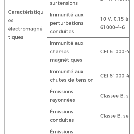
surtensions
Caractéristiqu
Immunité aux
10 V, 0,15 à 8
es
perturbations
61000-4-6
électromagné
conduites
tiques
Immunité aux
champs
CEI 61000-4-8
magnétiques
Immunité aux
CEI 61000-4-
chutes de tension
Émissions
Classee B, se
rayonnées
Émissions
Classe B, sel
conduites
Émissions