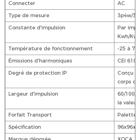
Connecter
AC
Type de mesure
3p4w/3p
Constante d'impulsion
Par impu
Kwh/Kva
Température de fonctionnement
-25 à 70
Émissions d'harmoniques
CEI 6100
Degré de protection IP
Conçu pou
corps du
Largeur d'impulsion
60/100/2
la valeur
Forfait Transport
Palettes
Spécification
96x96x
Marque déposée
XOCA