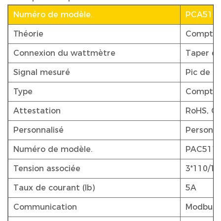
Numéro de modèle.
PCA511
Théorie
Compteu
Connexion du wattmètre
Taper de
Signal mesuré
Pic de p
Type
Compteu
Attestation
RoHS, OI
Personnalisé
Personna
Numéro de modèle.
PAC511
Tension associée
3*110/1
Taux de courant (Ib)
5A
Communication
Modbus