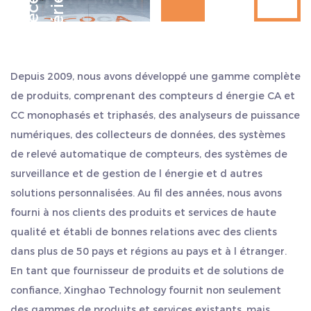
D
e
s
d
é
c
e
n
n
i
e
s
d
e
x
p
é
r
i
e
n
c
e
Hangzhou, Ningbo et Shanghai, à proximité du port d
l'automatisation industrielle, la gestion des
expédition. L exportation est pratique, ce qui permet d
installations publiques, les réseaux intelligents et
économiser plus de temps et d argent. Nous considérons
d'autres domaines. C'est un équipement
la qualité comme notre vie et adhérons toujours au style
indispensable et important dans les systèmes
Depuis 2009, nous avons développé une gamme complète
de travail de « sincérité et pragmatisme, persévérance,
électriques modernes et l'automatisation
de produits, comprenant des compteurs d énergie CA et
travail d équipe et dépassement de soi ». Nous
industrielle. Ses caractéristiques de haute
CC monophasés et triphasés, des analyseurs de puissance
accueillons sincèrement les clients nationaux et
numériques, des collecteurs de données, des systèmes
précision et multifonctionnelles permettent aux
étrangers pour nous rendre visite et rechercher un
de relevé automatique de compteurs, des systèmes de
développement commun et créer de l éclat.
utilisateurs de saisir pleinement et précisément
surveillance et de gestion de l énergie et d autres
l'état de fonctionnement du système électrique,
solutions personnalisées. Au fil des années, nous avons
offrant ainsi un soutien solide aux économies
fourni à nos clients des produits et services de haute
d'énergie, à la réduction des émissions et à
qualité et établi de bonnes relations avec des clients
l'amélioration de l'efficacité énergétique.
dans plus de 50 pays et régions au pays et à l étranger.
En tant que fournisseur de produits et de solutions de
confiance, Xinghao Technology fournit non seulement
des gammes de produits et services existants, mais