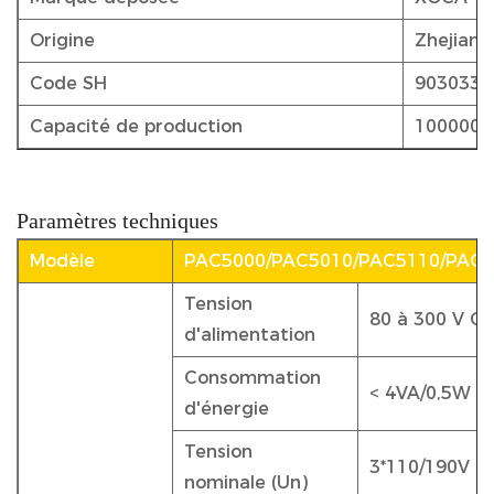
Origine
Zhejiang
Code SH
9030339
Capacité de production
1000000 
Paramètres techniques
Modèle
PAC5000/PAC5010/PAC5110/PAC5
Tension
80 à 300 V C
d'alimentation
Consommation
< 4VA/0,5W
d'énergie
Tension
3*110/190V o
nominale (Un)