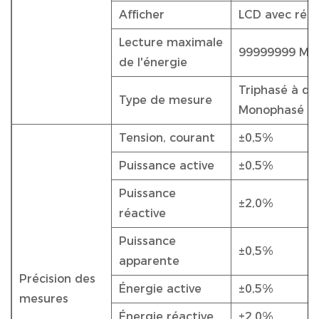
Afficher
LCD avec rétr
Lecture maximale
99999999 MW
de l'énergie
Triphasé à quat
Type de mesure
Monophasé à de
Tension, courant
±0,5%
Puissance active
±0,5%
Puissance
±2,0%
réactive
Puissance
±0,5%
apparente
Précision des
Énergie active
±0,5%
mesures
Énergie réactive
±2,0%