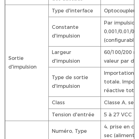
Type d'interface
Optocoupleur 
Par impulsion
Constante
0,001/0,01/0,
d'impulsion
(configurable)
Largeur
60/100/200 mil
Sortie
d'impulsion
valeur par dé
d'impulsion
Importation/e
Type de sortie
totale, Impor
d'impulsion
réactive total
Class
Classe A, sel
Tension d'entrée
5 à 27 VCC
4, prise en c
Numéro, Type
sec (alimenta