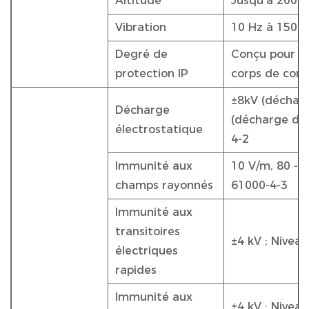
Altitude
Jusqu'à 2000
Vibration
10 Hz à 150 H
Degré de
Conçu pour un
protection IP
corps de com
±8kV (décharg
Décharge
(décharge d'ai
électrostatique
4-2
Immunité aux
10 V/m, 80 - 2
champs rayonnés
61000-4-3
Immunité aux
transitoires
±4 kV ; Niveau
électriques
rapides
Immunité aux
±4 kV ; Niveau