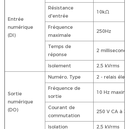
Résistance
10kΩ
d'entrée
Entrée
numérique
Fréquence
250Hz
(DI)
maximale
Temps de
2 millisecond
réponse
Isolement
2,5 kVrms
Numéro, Type
2 - relais él
Fréquence de
10 Hz maxim
Sortie
sortie
numérique
Courant de
(DO)
250 V CA à 3,
commutation
Isolation
2,5 kVrms