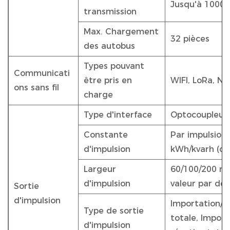
Jusqu'à 1000
transmission
Max. Chargement
32 pièces
des autobus
Types pouvant
Communicati
être pris en
WIFI, LoRa, NB
ons sans fil
charge
Type d'interface
Optocoupleur 
Constante
Par impulsion 
d'impulsion
kWh/kvarh (co
Largeur
60/100/200 mil
d'impulsion
valeur par déf
Sortie
d'impulsion
Importation/e
Type de sortie
totale, Impor
d'impulsion