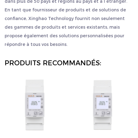
Automatisation industrielle : dans les systèmes
dans plus de 50 pays et régions au pays et à l étranger.
d'automatisation industrielle, utilisée pour la
En tant que fournisseur de produits et de solutions de
confiance, Xinghao Technology fournit non seulement
mesure, le contrôle et l'optimisation de l'énergie.
des gammes de produits et services existants, mais
Bâtiments commerciaux : Utilisé pour la gestion de
propose également des solutions personnalisées pour
l’énergie des bâtiments commerciaux tels que les
répondre à tous vos besoins.
centres commerciaux et les immeubles de bureaux
afin d’obtenir une utilisation efficace de l’énergie.
PRODUITS RECOMMANDÉS:
Audit énergétique : en tant qu'outil d'audit
énergétique, il aide les entreprises ou les
institutions à comprendre leur consommation
d'énergie et à formuler des stratégies d'économie
d'énergie.