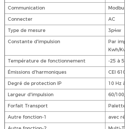
Communication
Modbus
Connecter
AC
Type de mesure
3p4w
Constante d'impulsion
Par impu
Kwh/Kva
Température de fonctionnement
-25 à 55
Émissions d'harmoniques
CEI 6100
Degré de protection IP
10 Hz à 
Largeur d'impulsion
60/100/2
Forfait Transport
Palettes
Autre fonction-1
avec rép
Autre fonction-2
Multi-Tar