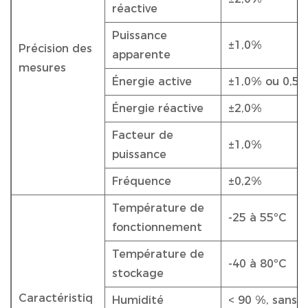
réactive
Puissance
±1,0%
Précision des
apparente
mesures
Énergie active
±1,0% ou 0,5
Énergie réactive
±2,0%
Facteur de
±1,0%
puissance
Fréquence
±0,2%
Température de
-25 à 55ºC
fonctionnement
Température de
-40 à 80ºC
stockage
Caractéristiq
Humidité
< 90 %, sans 