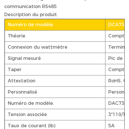
communication RS485
Description du produit
Numéro de modèle.
DCA730
Théorie
Compteu
Connexion du wattmètre
Terminal
Signal mesuré
Pic de p
Taper
Compteu
Attestation
RoHS, OI
Personnalisé
Personna
Numéro de modèle.
DAC730
Tension associée
3*110/1
Taux de courant (Ib)
5A