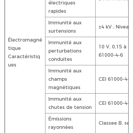
électriques
rapides
Immunité aux
±4 kV ; Niveau
surtensions
Électromagné
Immunité aux
10 V, 0,15 à 8
tique
perturbations
61000-4-6
Caractéristiq
conduites
ues
Immunité aux
champs
CEI 61000-4-8
magnétiques
Immunité aux
CEI 61000-4-1
chutes de tension
Émissions
Classee B, se
rayonnées