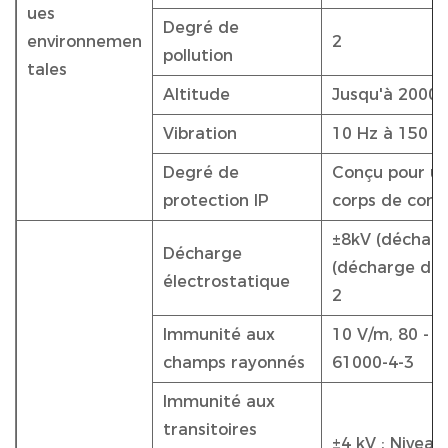
ues
Degré de
environnemen
2
pollution
tales
Altitude
Jusqu'à 2000
Vibration
10 Hz à 150 H
Degré de
Conçu pour un 
protection IP
corps de comp
±8kV (décharg
Décharge
(décharge d'ai
électrostatique
2
Immunité aux
10 V/m, 80 - 2
champs rayonnés
61000-4-3
Immunité aux
transitoires
±4 kV ; Niveau