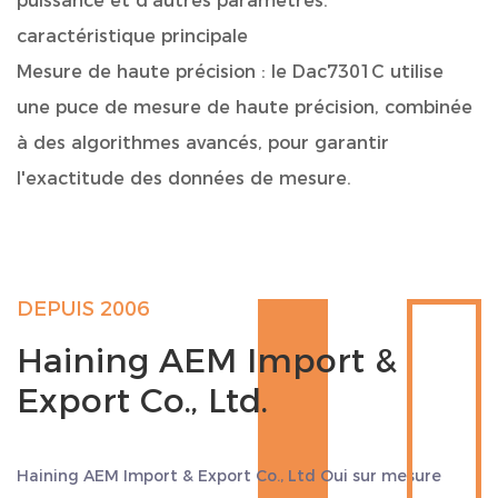
puissance et d'autres paramètres.
caractéristique principale
Mesure de haute précision : le Dac7301C utilise
une puce de mesure de haute précision, combinée
à des algorithmes avancés, pour garantir
l'exactitude des données de mesure.
Plusieurs méthodes de communication : prend en
charge le protocole de communication Modbus
pour faciliter la lecture et le contrôle des données
DEPUIS 2006
à distance par les utilisateurs.
Haining AEM Import &
Haute fiabilité : les produits sont soumis à un
Export Co., Ltd.
contrôle de qualité et à des tests stricts et ont
une bonne stabilité et fiabilité.
Configuration flexible : la constante d'impulsion, la
Haining AEM Import & Export Co., Ltd Oui
sur mesure