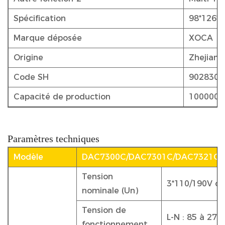
Spécification
98*126*8
Marque déposée
XOCA
Origine
Zhejiang
Code SH
9028301
Capacité de production
1000000 
Paramètres techniques
Modèle
DAC7300C/DAC7301C/DAC7321C/
Tension
3*110/190V o
nominale (Un)
Tension de
L-N : 85 à 275
fonctionnement