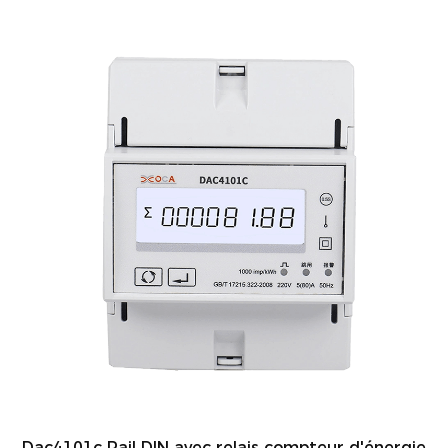
Dac4101c Rail DIN avec relais compteur d'énergie