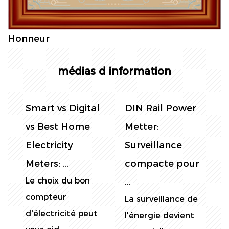
Honneur
médias d information
Contrôle de la
Médelles de rail
S
consommation
DIN
d'électricité:
monophasé:
E
r
DIN Rai...
Guide
M
Mesurer la
L
d'installati...
consommation
c
Les compteurs
d'énergie avec
d
électriques de rail