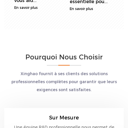
précision est...
v
DIN monophasé
En savoir plus
E
sont larg...
En savoir plus
Pourquoi Nous Choisir
Xinghao fournit à ses clients des solutions
professionnelles complètes pour garantir que leurs
exigences sont satisfaites.
Sur Mesure
Une équipe R&D professionnelle nous permet de