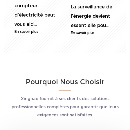
consommation
c
Les compteurs
d'énergie avec
d
électriques de rail
précision est...
v
DIN monophasé
En savoir plus
E
sont larg...
En savoir plus
Pourquoi Nous Choisir
Xinghao fournit à ses clients des solutions
professionnelles complètes pour garantir que leurs
exigences sont satisfaites.