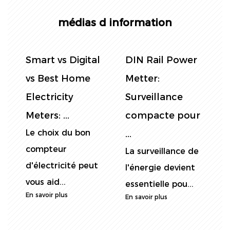
médias d information
Contrôle de la
Médelles de rail
S
consommation
DIN
d'électricité:
monophasé:
E
r
DIN Rai...
Guide
M
Mesurer la
L
d'installati...
consommation
c
Les compteurs
d'énergie avec
d
électriques de rail
précision est...
v
DIN monophasé
En savoir plus
E
sont larg...
En savoir plus