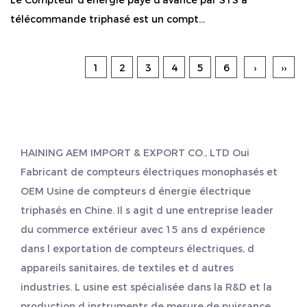
Le Compteur d'énergie payé d'avance par STS à
télécommande triphasé est un compt...
1
2
3
4
5
6
›
››
HAINING AEM IMPORT & EXPORT CO., LTD Oui
Fabricant de compteurs électriques monophasés
et
OEM Usine de compteurs d énergie électrique
triphasés
en Chine. Il s agit d une entreprise leader
du commerce extérieur avec 15 ans d expérience
dans l exportation de compteurs électriques, d
appareils sanitaires, de textiles et d autres
industries. L usine est spécialisée dans la R&D et la
production d instruments de mesure de puissance,