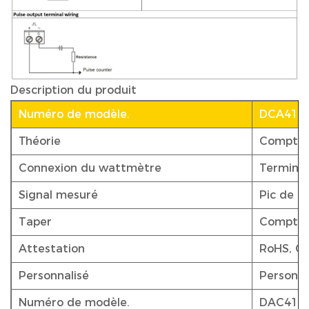
Description du produit
Numéro de modèle.
DCA412
Théorie
Compteu
Connexion du wattmètre
Terminal
Signal mesuré
Pic de p
Taper
Compteu
Attestation
RoHS, OI
Personnalisé
Personna
Numéro de modèle.
DAC412