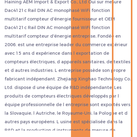
Haining AEM Import & Export Co., Ltd Oui
sur mesure
délai d'un an pour garantir votre satisfaction et
Dac4121c Rail DIN AC monophasé WiFi fonction
votre tranquillité d'esprit.
multitarif compteur d'énergie fournisseur
et
OEM
Garantie : Votre investissement est protégé par
Dac4121c Rail DIN AC monophasé WiFi fonction
multitarif compteur d'énergie entreprise
, Fondée en
une garantie de 3 ans, témoignage de la durabilité
2006. est une entreprise leader du commerce extérieur
et de la fiabilité à long terme de ce compteur
avec 15 ans d expérience dans l exportation de
d'énergie.
compteurs électriques, d appareils sanitaires, de textiles
Affichage numérique : le compteur dispose d'un
et d autres industries. L entreprise possède son propre
affichage numérique clair et intuitif qui fournit des
fabricant indépendant. Zhejiang Xinghao Technology Co.,
données en temps réel sur votre consommation
Ltd. dispose d une équipe de R&D indépendante. Les
d'énergie, garantissant que vous êtes toujours
produits de compteurs électriques développés par l
équipe professionnelle de l entreprise sont exportés vers
informé.
la Slovaquie, l Autriche, le Royaume-Uni, la Pologne et d
Installation : Conçu pour une installation facile
autres pays européens. L usine est spécialisée dans la
dans un environnement AC, ce compteur d'énergie
R&D et la production d instruments de mesure de
peut être intégré de manière transparente à votre