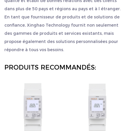
qualité et établi de bonnes relations avec des clients
énergétique industrielle et résidentielle.
dans plus de 50 pays et régions au pays et à l étranger.
Compteur d'énergie électrique standard :
En tant que fournisseur de produits et de solutions de
confiance, Xinghao Technology fournit non seulement
conforme aux normes de l'industrie, garantissant
des gammes de produits et services existants, mais
précision et fiabilité.
propose également des solutions personnalisées pour
Compteur à prépaiement : vous permet de
répondre à tous vos besoins.
contrôler vos dépenses d'électricité grâce à un
système de facturation prépayée.
PRODUITS RECOMMANDÉS:
Compteur d'énergie réactive : mesure la puissance
réactive pour optimiser la correction du facteur de
puissance.
Watt-mètres multi-tarifs : idéal pour les scénarios
avec des taux d'énergie variables tout au long de
la journée.
Compteur de demande maximale : surveille la