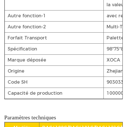
la valeur
Autre fonction-1
avec rela
Autre fonction-2
Multi-Tar
Forfait Transport
Palettes
Spécification
98*75*80
Marque déposée
XOCA
Origine
Zhejiang
Code SH
9030339
Capacité de production
1000000 
Paramètres techniques