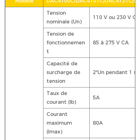
Modèle
DAC4100C/DAC4101C/DAC4121C/D
Tension
110 V ou 230 V CA
nominale (Un)
Tension de
fonctionnemen
85 à 275 V CA
t
Capacité de
surcharge de
2*Un pendant 1 s
tension
Taux de
5A
courant (Ib)
Courant
maximum
80A
(Imax)