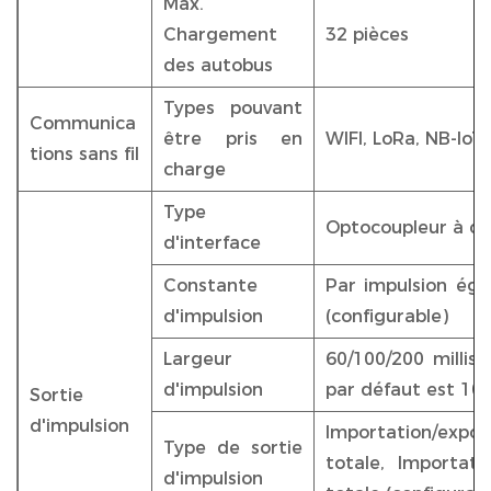
Max.
Chargement
32 pièces
des autobus
Types pouvant
Communica
être pris en
WIFI, LoRa, NB-IoT
tions sans fil
charge
Type
Optocoupleur à co
d'interface
Constante
Par impulsion éga
d'impulsion
(configurable)
Largeur
60/100/200 millise
d'impulsion
par défaut est 100
Sortie
d'impulsion
Importation/ex
Type de sortie
totale, Importati
d'impulsion