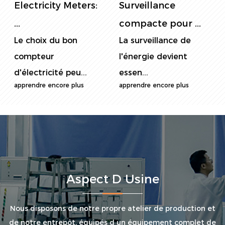
Surveillance
ultime de la
Investissez dans l’avenir de la surveillance
compacte pour ...
surveill...
énergétique avec notre compteur d’énergie. Ce
La surveillance de
Dans le monde
n'est pas seulement un mètre ; c'est votre
l'énergie devient
actuel soucieux de
passerelle vers un avenir énergétique plus
essen...
l'énergie...
intelligent, plus durable et plus rentable. Faites
apprendre encore plus
apprendre encore plus
l'expérience de la précision, de la fiabilité et du
contrôle comme jamais auparavant.
Aspect D Usine
Nous disposons de notre propre atelier de production et
de notre entrepôt, équipés d un équipement complet de