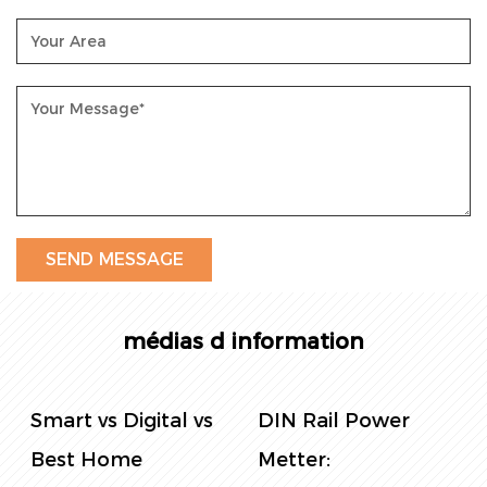
Fonction multi-tarif : Gardez le contrôle de vos
coûts énergétiques grâce à la fonction multi-tarif,
vous permettant de profiter de tarifs d'électricité
variables tout au long de la journée, optimisant
davantage votre consommation d'énergie.
Notre engagement envers la qualité et l'innovation
nous pousse à fournir un compteur d'énergie qui
non seulement mesure mais donne du pouvoir.
Avec un affichage numérique convivial, une
médias d information
installation facile, une multifonctionnalité, une
connectivité WiFi et une capacité multitarif, le
compteur d'énergie à fonction multitarif WiFi
DIN Rail Power
Panel Power
monophasé AC sur rail DIN est votre partenaire
Metter:
Metter: Le guide
dans une gestion efficace de l'énergie.