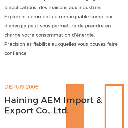
d'applications, des maisons aux industries.
Explorons comment ce remarquable compteur
d'énergie peut vous permettre de prendre en
charge votre consommation d'énergie.
Précision et fiabilité auxquelles vous pouvez faire
confiance
Notre
Compteur d'énergie à fonction multitarif
WiFi monophasé AC sur rail DIN
est conçu en
tenant compte de vos besoins et est doté d'une
DEPUIS 2006
gamme de fonctionnalités et d'avantages qui le
Haining AEM Import &
distinguent des autres :
Export Co., Ltd.
Service après-vente : nous sommes garants de la
qualité et des performances de notre produit, en
proposant un nouveau remplacement dans un