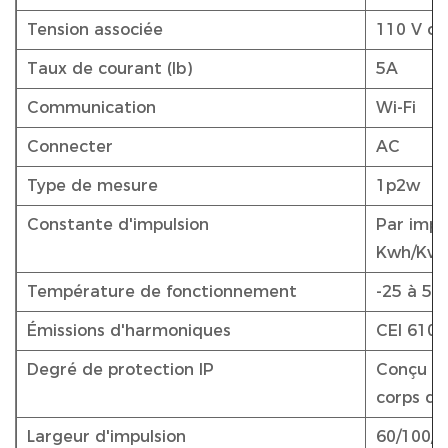
Tension associée
110 V ou
Taux de courant (Ib)
5A
Communication
Wi-Fi
Connecter
AC
Type de mesure
1p2w
Constante d'impulsion
Par impu
Kwh/Kvar
Température de fonctionnement
-25 à 55
Émissions d'harmoniques
CEI 6100
Degré de protection IP
Conçu pou
corps du
Largeur d'impulsion
60/100/2