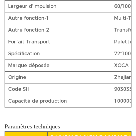
Largeur d'impulsion
60/100/2
Autre fonction-1
Multi-Tar
Autre fonction-2
Transfor
Forfait Transport
Palettes
Spécification
72*100*
Marque déposée
XOCA
Origine
Zhejiang
Code SH
9030339
Capacité de production
1000000 
Paramètres techniques