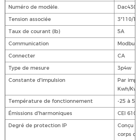
Numéro de modèle.
Dac430
Tension associée
3*110/1
Taux de courant (Ib)
5A
Communication
Modbus
Connecter
CA
Type de mesure
3p4w
Constante d'impulsion
Par impu
Kwh/Kva
Température de fonctionnement
-25 à 55
Émissions d'harmoniques
CEI 6100
Degré de protection IP
Conçu pou
corps du