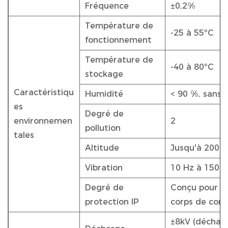
Fréquence
±0,2%
Température de
-25 à 55ºC
fonctionnement
Température de
-40 à 80ºC
stockage
Caractéristiqu
Humidité
< 90 %, sans 
es
Degré de
environnemen
2
pollution
tales
Altitude
Jusqu'à 2000
Vibration
10 Hz à 150 H
Degré de
Conçu pour un
protection IP
corps de com
±8kV (décharg