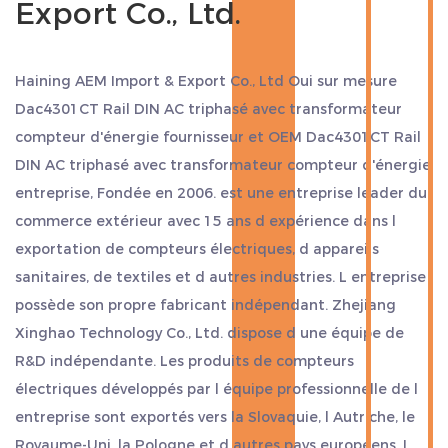
Export Co., Ltd.
approprié pour une grande variété d'applications,
notamment les environnements industriels et
résidentiels. Que vous souhaitiez mesurer la
Haining AEM Import & Export Co., Ltd Oui
sur mesure
puissance électrique tendance, afficher la
Dac4301CT Rail DIN AC triphasé avec transformateur
demande maximale ou l'utiliser comme compteur
compteur d'énergie fournisseur
et
OEM Dac4301CT Rail
à prépaiement, ce produit offre flexibilité et
DIN AC triphasé avec transformateur compteur d'énergie
entreprise
, Fondée en 2006. est une entreprise leader du
fiabilité en termes de taille d'énergie.
commerce extérieur avec 15 ans d expérience dans l
exportation de compteurs électriques, d appareils
sanitaires, de textiles et d autres industries. L entreprise
possède son propre fabricant indépendant. Zhejiang
Xinghao Technology Co., Ltd. dispose d une équipe de
R&D indépendante. Les produits de compteurs
électriques développés par l équipe professionnelle de l
entreprise sont exportés vers la Slovaquie, l Autriche, le
Royaume-Uni, la Pologne et d autres pays européens. L