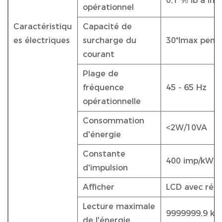
0,1 % Ib à Im
opérationnel
Caractéristiqu
Capacité de
es électriques
surcharge du
30*Imax pend
courant
Plage de
fréquence
45 - 65 Hz
opérationnelle
Consommation
<2W/10VA
d'énergie
Constante
400 imp/kWh
d'impulsion
Afficher
LCD avec rétr
Lecture maximale
9999999,9 kW
de l'énergie