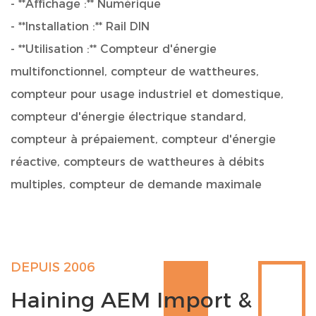
- **Affichage :** Numérique
- **Installation :** Rail DIN
- **Utilisation :** Compteur d'énergie
multifonctionnel, compteur de wattheures,
compteur pour usage industriel et domestique,
compteur d'énergie électrique standard,
compteur à prépaiement, compteur d'énergie
réactive, compteurs de wattheures à débits
multiples, compteur de demande maximale
Ce compteur électrique est équipé d'un spectacle
virtuel pour des relevés faciles et précis. Sa
configuration sur rail DIN garantit une procédure
DEPUIS 2006
de montage sécurisée et pratique. Le compteur
Haining AEM Import &
remplit de nombreuses fonctions, ce qui le rend