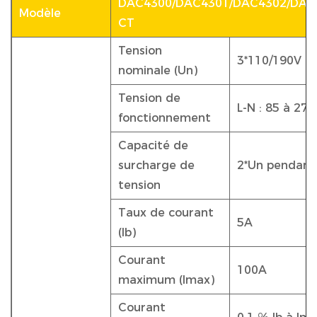
DAC4300/DAC4301/DAC4302/DAC
Modèle
CT
Tension
3*110/190V o
nominale (Un)
Tension de
L-N : 85 à 275
fonctionnement
Capacité de
surcharge de
2*Un pendant
tension
Taux de courant
5A
(Ib)
Courant
100A
maximum (Imax)
Courant