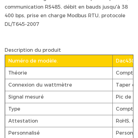
communication RS485, débit en bauds jusqu'à 38
400 bps, prise en charge Modbus RTU, protocole
DL/T645-2007
Description du produit
Numéro de modèle.
Dac430
Théorie
Compteu
Connexion du wattmètre
Taper de
Signal mesuré
Pic de p
Type
Compteu
Attestation
RoHS, OI
Personnalisé
Personna