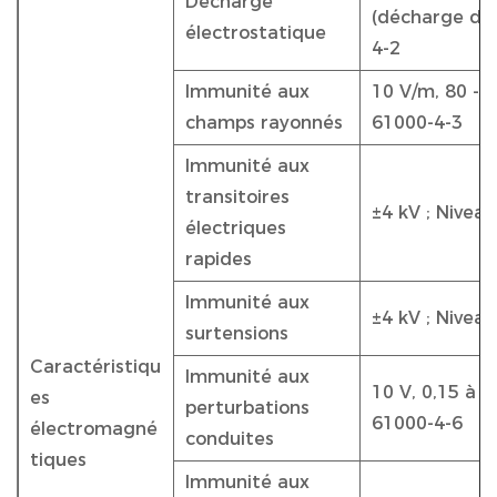
Décharge
(décharge d'ai
électrostatique
4-2
Immunité aux
10 V/m, 80 - 2
champs rayonnés
61000-4-3
Immunité aux
transitoires
±4 kV ; Niveau
électriques
rapides
Immunité aux
±4 kV ; Niveau
surtensions
Caractéristiqu
Immunité aux
10 V, 0,15 à 8
es
perturbations
61000-4-6
électromagné
conduites
tiques
Immunité aux