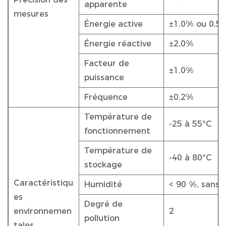
apparente
mesures
Énergie active
±1,0% ou 0,5
Énergie réactive
±2,0%
Facteur de
±1,0%
puissance
Fréquence
±0,2%
Température de
-25 à 55ºC
fonctionnement
Température de
-40 à 80ºC
stockage
Caractéristiqu
Humidité
< 90 %, sans 
es
Degré de
environnemen
2
pollution
tales