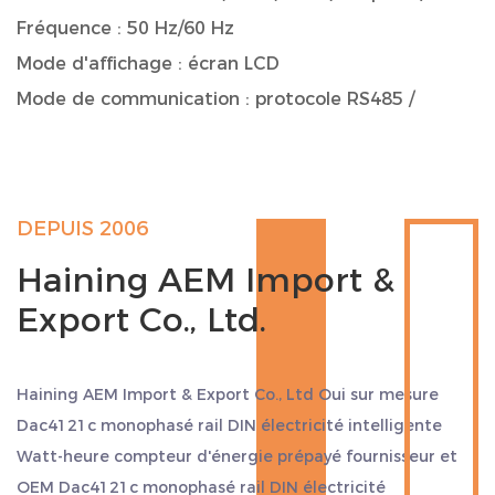
Fréquence : 50 Hz/60 Hz
Mode d'affichage : écran LCD
Mode de communication : protocole RS485 /
MODBUS
Fonction de prépaiement : Support
Température de fonctionnement : -20 ℃ à 60 ℃
DEPUIS 2006
Niveau de protection : IP54
Haining AEM Import &
Dimensions : 90 mm (hauteur) × 60 mm (largeur) ×
Export Co., Ltd.
70 mm (profondeur)
Champ d'application et scénarios
Le compteur d'énergie Dac4121c est conçu pour
Haining AEM Import & Export Co., Ltd Oui
sur mesure
répondre aux besoins de divers environnements de
Dac4121c monophasé rail DIN électricité intelligente
consommation d'énergie et est largement utilisé
Watt-heure compteur d'énergie prépayé fournisseur
et
dans les domaines suivants :
OEM Dac4121c monophasé rail DIN électricité