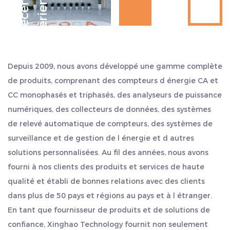
D
e
s
d
é
c
e
n
n
i
e
s
d
e
x
p
é
r
i
e
n
c
e
L entreprise est stratégiquement située au milieu de
Communautés résidentielles : ce compteur
Hangzhou, Ningbo et Shanghai, à proximité du port d
d'énergie convient également pour une utilisation
expédition. L exportation est pratique, ce qui permet d
dans les communautés résidentielles. Les résidents
économiser plus de temps et d argent. Nous considérons
peuvent gérer de manière flexible leurs budgets
Depuis 2009, nous avons développé une gamme complète
la qualité comme notre vie et adhérons toujours au style
d'électricité grâce à la fonction de paiement
de produits, comprenant des compteurs d énergie CA et
de travail de « sincérité et pragmatisme, persévérance,
anticipé, éviter les arriérés de factures d'électricité
CC monophasés et triphasés, des analyseurs de puissance
travail d équipe et dépassement de soi ». Nous
numériques, des collecteurs de données, des systèmes
et améliorer la rapidité des paiements.
accueillons sincèrement les clients nationaux et
de relevé automatique de compteurs, des systèmes de
étrangers pour nous rendre visite et rechercher un
Installations publiques : dans l'éclairage public, les
surveillance et de gestion de l énergie et d autres
développement commun et créer de l éclat.
systèmes de surveillance et autres installations, les
solutions personnalisées. Au fil des années, nous avons
compteurs d'énergie Dac4121c peuvent fournir
fourni à nos clients des produits et services de haute
des enregistrements précis de la consommation
qualité et établi de bonnes relations avec des clients
d'électricité, aider les services concernés à gérer
dans plus de 50 pays et régions au pays et à l étranger.
efficacement les ressources publiques et à
En tant que fournisseur de produits et de solutions de
confiance, Xinghao Technology fournit non seulement
améliorer les niveaux de service.