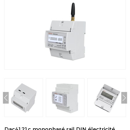
Dac4121c monophasé rail DIN électricité