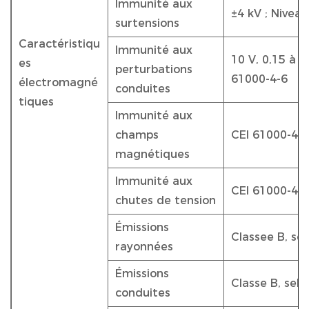
Immunité aux
±4 kV ; Niveau
surtensions
Caractéristiqu
Immunité aux
10 V, 0,15 à 8
es
perturbations
61000-4-6
électromagné
conduites
tiques
Immunité aux
champs
CEI 61000-4-8
magnétiques
Immunité aux
CEI 61000-4-
chutes de tension
Émissions
Classee B, se
rayonnées
Émissions
Classe B, sel
conduites