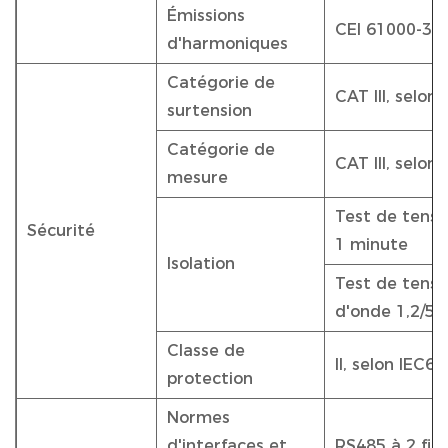
Émissions
CEI 61000-3-2
d'harmoniques
Catégorie de
CAT III, selon
surtension
Catégorie de
CAT III, selon
mesure
Test de tensi
Sécurité
1 minute
Isolation
Test de tensio
d'onde 1,2/50
Classe de
II, selon IEC6
protection
Normes
d'interfaces et
RS485 à 2 fil