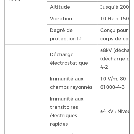
Altitude
Jusqu'à 2000
Vibration
10 Hz à 150 H
Degré de
Conçu pour un
protection IP
corps de com
±8kV (décharg
Décharge
(décharge d'ai
électrostatique
4-2
Immunité aux
10 V/m, 80 - 2
champs rayonnés
61000-4-3
Immunité aux
transitoires
±4 kV ; Niveau
électriques
rapides