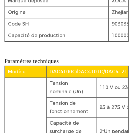
Marque déposée
XOCA
Origine
Zhejiang
Code SH
9030339
Capacité de production
1000000 
Paramètres techniques
Modèle
DAC4100C/DAC4101C/DAC4121C
Tension
110 V ou 230
nominale (Un)
Tension de
85 à 275 V C
fonctionnement
Capacité de
surcharge de
2*Un pendant