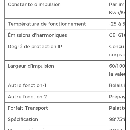
Constante d'impulsion
Par impu
Kwh/Kvar
Température de fonctionnement
-25 à 55
Émissions d'harmoniques
CEI 6100
Degré de protection IP
Conçu pou
corps du
Largeur d'impulsion
60/100/2
la valeur
Autre fonction-1
Relais in
Autre fonction-2
Prépayé
Forfait Transport
Palettes
Spécification
98*75*80