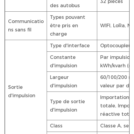
32 pièces
des autobus
Types pouvant
Communicatio
être pris en
WIFI, LoRa, NB
ns sans fil
charge
Type d'interface
Optocoupleur 
Constante
Par impulsion 
d'impulsion
kWh/kvarh (co
Largeur
60/100/200 mil
d'impulsion
valeur par dé
Sortie
d'impulsion
Importation/e
Type de sortie
totale, Impor
d'impulsion
réactive total
Class
Classe A, sel