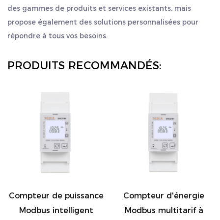
des gammes de produits et services existants, mais
Avantages du produit
propose également des solutions personnalisées pour
Les compteurs d'énergie Dac4121c disposent non
répondre à tous vos besoins.
seulement de fonctions de surveillance puissantes,
mais sont également équipés d'un écran LCD clair
PRODUITS RECOMMANDÉS:
et facile à lire, permettant aux utilisateurs de
consulter les données de consommation électrique
à tout moment. Sa conception de boîtier durable
et ses normes de sécurité élevées garantissent le
fonctionnement stable à long terme de
l'équipement. Le produit prend également en
charge les protocoles de communication RS485 et
MODBUS, ce qui facilite l'intégration avec des
Compteur de puissance
Compteur d'énergie
systèmes de contrôle intelligents pour obtenir une
Modbus intelligent
Modbus multitarif à
gestion de l'énergie plus efficace.