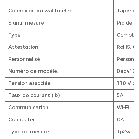
Connexion du wattmètre
Taper de
Signal mesuré
Pic de p
Type
Compteu
Attestation
RoHS, OI
Personnalisé
Personna
Numéro de modèle.
Dac4121
Tension associée
110 V ou
Taux de courant (Ib)
5A
Communication
Wi-Fi
Connecter
CA
Type de mesure
1p2w